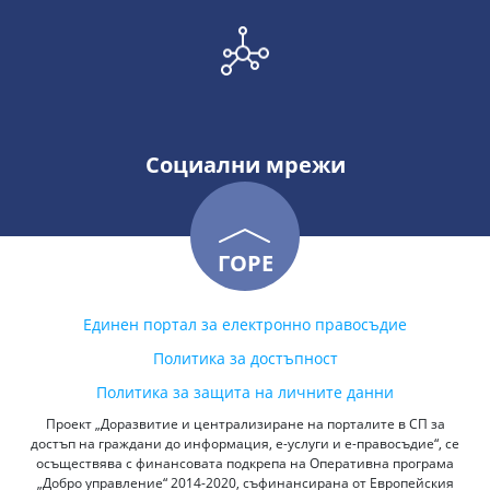
Социални мрежи
ГОРЕ
Единен портал за електронно правосъдие
Политика за достъпност
Политика за защита на личните данни
Проект „Доразвитие и централизиране на порталите в СП за
достъп на граждани до информация, е-услуги и е-правосъдие“, се
осъществява с финансовата подкрепа на Оперативна програма
„Добро управление“ 2014-2020, съфинансирана от Европейския