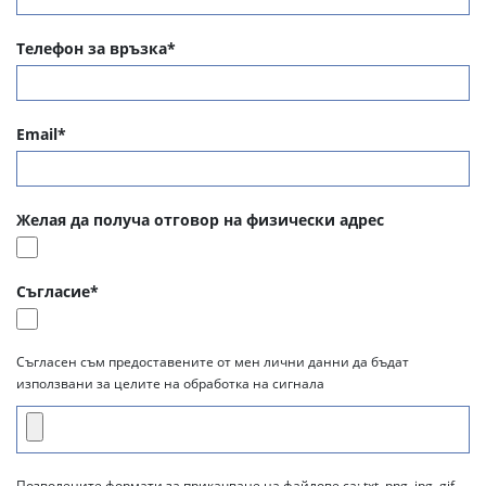
Телефон за връзка*
Email*
Желая да получа отговор на физически адрес
Съгласие*
Съгласен съм предоставените от мен лични данни да бъдат
използвани за целите на обработка на сигнала
Позволените формати за прикачване на файлове са: txt, png, jpg, gif,