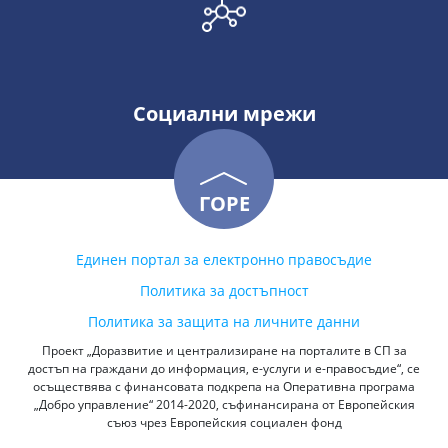
Социални мрежи
ГОРЕ
Единен портал за електронно правосъдие
Политика за достъпност
Политика за защита на личните данни
Проект „Доразвитие и централизиране на порталите в СП за
достъп на граждани до информация, е-услуги и е-правосъдие“, се
осъществява с финансовата подкрепа на Оперативна програма
„Добро управление“ 2014-2020, съфинансирана от Европейския
съюз чрез Европейския социален фонд