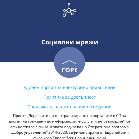
Социални мрежи
ГОРЕ
Единен портал за електронно правосъдие
Политика за достъпност
Политика за защита на личните данни
Проект „Доразвитие и централизиране на порталите в СП за
достъп на граждани до информация, е-услуги и е-правосъдие“, се
осъществява с финансовата подкрепа на Оперативна програма
„Добро управление“ 2014-2020, съфинансирана от Европейския
съюз чрез Европейския социален фонд