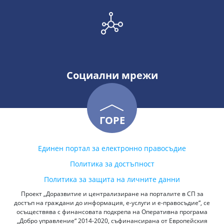
Социални мрежи
ГОРЕ
Единен портал за електронно правосъдие
Политика за достъпност
Политика за защита на личните данни
Проект „Доразвитие и централизиране на порталите в СП за
достъп на граждани до информация, е-услуги и е-правосъдие“, се
осъществява с финансовата подкрепа на Оперативна програма
„Добро управление“ 2014-2020, съфинансирана от Европейския